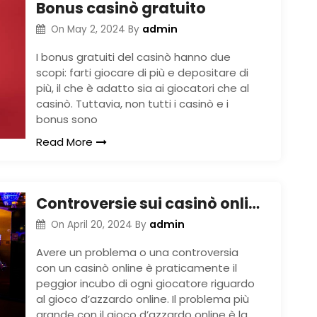
Bonus casinò gratuito
admin
On
May 2, 2024
By
I bonus gratuiti del casinò hanno due
scopi: farti giocare di più e depositare di
più, il che è adatto sia ai giocatori che al
casinò. Tuttavia, non tutti i casinò e i
bonus sono
Read More
Controversie sui casinò online
admin
On
April 20, 2024
By
Avere un problema o una controversia
con un casinò online è praticamente il
peggior incubo di ogni giocatore riguardo
al gioco d’azzardo online. Il problema più
grande con il gioco d’azzardo online è la