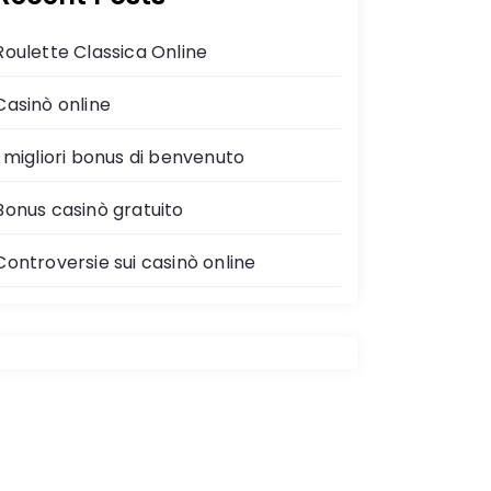
Roulette Classica Online
Casinò online
I migliori bonus di benvenuto
Bonus casinò gratuito
Controversie sui casinò online