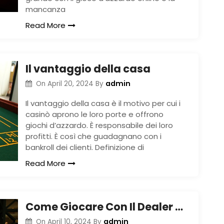
mancanza
Read More
Il vantaggio della casa
admin
On
April 20, 2024
By
Il vantaggio della casa è il motivo per cui i
casinò aprono le loro porte e offrono
giochi d’azzardo. È responsabile dei loro
profitti. È così che guadagnano con i
bankroll dei clienti. Definizione di
Read More
Come Giocare Con Il Dealer Dal Vivo
admin
On
April 10, 2024
By